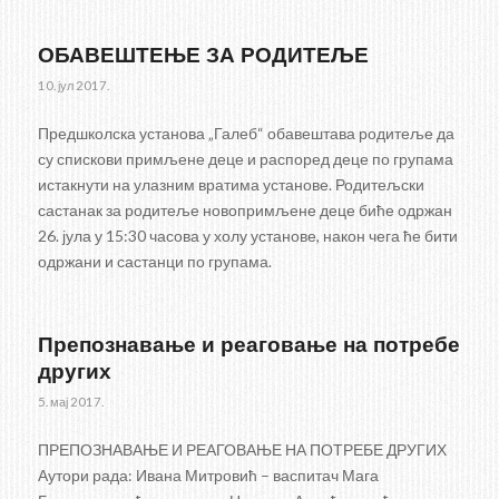
ОБАВЕШТЕЊЕ ЗА РОДИТЕЉЕ
10. јул 2017.
Предшколска установа „Галеб“ обавештава родитеље да
су спискови примљене деце и распоред деце по групама
истакнути на улазним вратима установе. Родитељски
састанак за родитеље новопримљене деце биће одржан
26. јула у 15:30 часова у холу установе, након чега ће бити
одржани и састанци по групама.
Препознавање и реаговање на потребе
других
5. мај 2017.
ПРЕПОЗНАВАЊЕ И РЕАГОВАЊЕ НА ПОТРЕБЕ ДРУГИХ
Аутори рада: Ивана Митровић – васпитач Мага