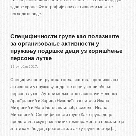
здраве хране. Фотографије ових активности можете
погледати овде.
Специфичности групе као полазиште
за организовање активности у
пружању подршке деци уз коришћење
персона лутке
18. октобар 2017.
Специфичности групе као полазиште за организовање
активности у пружању подршке деци уз коришћење
персона лутке Аутори мед.сестре васпитачи Невенка
Аранђеловић и Зорица Николић, васпитачи Ивана
Митровић и Мага Богосављевић, психолог Ивана
Милановић Специфичности групе Како група деце
представља скуп различитих темперамената пожељно је
знати како ће деца реаговати, а ако у групи постоји […]