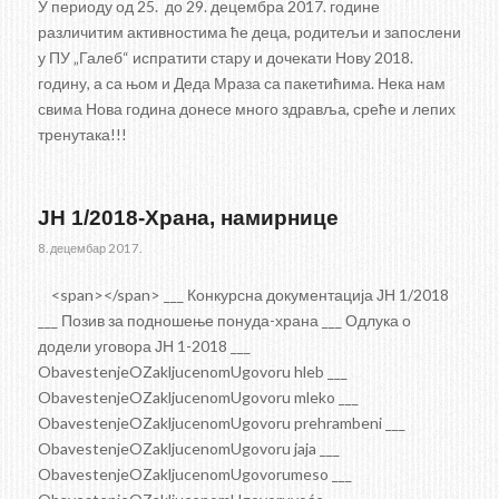
У периоду од 25. до 29. децембра 2017. године
различитим активностима ће деца, родитељи и запослени
у ПУ „Галеб“ испратити стару и дочекати Нову 2018.
годину, а са њом и Деда Мраза са пакетићима. Нека нам
свима Нова година донесе много здравља, среће и лепих
тренутака!!!
JН 1/2018-Храна, намирнице
8. децембар 2017.
<span></span> ___ Конкурсна документација ЈН 1/2018
___ Позив за подношење понуда-храна ___ Одлука о
додели уговора ЈН 1-2018 ___
ObavestenjeOZakljucenomUgovoru hleb ___
ObavestenjeOZakljucenomUgovoru mleko ___
ObavestenjeOZakljucenomUgovoru prehrambeni ___
ObavestenjeOZakljucenomUgovoru jaja ___
ObavestenjeOZakljucenomUgovorumeso ___