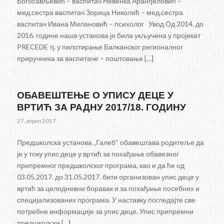
Богосављевић – васпитач Невенка Аранђеловић –
мед.сестра васпитач Зорица Николић – мед.сестра
васпитач Ивана Милановић – психолог Увод Од 2014. до
2016. године наша установа је била укључена у пројекат
PRECEDE тј. у пилотирање Балканског регионалног
приручника за васпитаче – поштовање […]
ОБАВЕШТЕЊЕ О УПИСУ ДЕЦЕ У
ВРТИЋ ЗА РАДНУ 2017/18. ГОДИНУ
27. април 2017.
Предшколска установа „Галеб“ обавештава родитеље да
је у току упис деце у вртић за похађање обавезног
припремног предшколског програма, као и да ће од
03.05.2017. до 31.05.2017. бити организован упис деце у
вртић за целодневни боравак и за похађање посебних и
специјализованих програма. У наставку погледајте све
потребне информације за упис деце. Упис припремни
предшколски […]