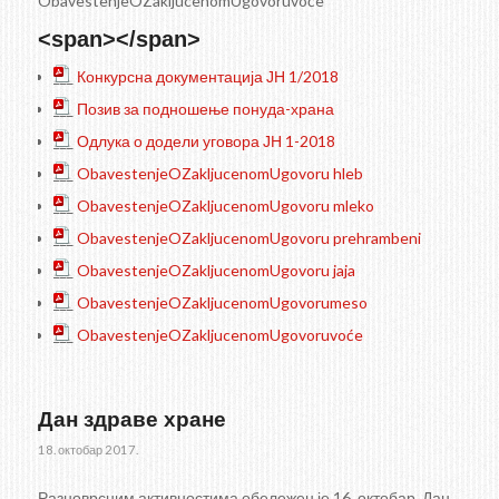
ObavestenjeOZakljucenomUgovoruvoće
<span></span>
___
Конкурсна документација ЈН 1/2018
___
Позив за подношење понуда-храна
___
Одлука о додели уговора ЈН 1-2018
___
ObavestenjeOZakljucenomUgovoru hleb
___
ObavestenjeOZakljucenomUgovoru mleko
___
ObavestenjeOZakljucenomUgovoru prehrambeni
___
ObavestenjeOZakljucenomUgovoru jaja
___
ObavestenjeOZakljucenomUgovorumeso
___
ObavestenjeOZakljucenomUgovoruvoće
Дан здраве хране
18. октобар 2017.
Разноврсним активностима обележен је 16. октобар, Дан