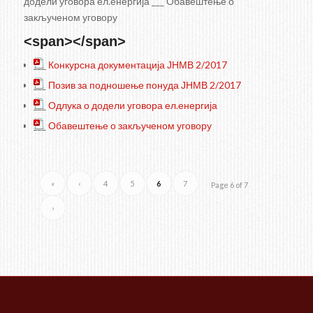
додели уговора ел.енергија ___ Обавештење о
закљученом уговору
<span></span>
___
Конкурсна документација ЈНМВ 2/2017
___
Позив за подношење понуда ЈНМВ 2/2017
___
Одлука о додели уговора ел.енергија
___
Обавештење о закљученом уговору
«
‹
4
5
6
7
Page 6 of 7
›