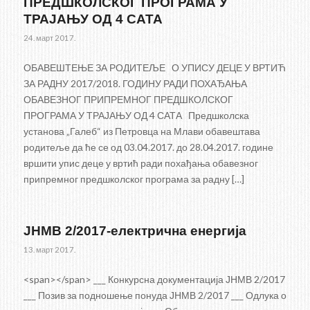
ПРЕДШКОЛСКОГ ПРОГРАМА У
ТРАЈАЊУ ОД 4 САТА
24. март 2017.
ОБАВЕШТЕЊЕ ЗА РОДИТЕЉЕ О УПИСУ ДЕЦЕ У ВРТИЋ
ЗА РАДНУ 2017/2018. ГОДИНУ РАДИ ПОХАЂАЊА
ОБАВЕЗНОГ ПРИПРЕМНОГ ПРЕДШКОЛСКОГ
ПРОГРАМА У ТРАЈАЊУ ОД 4 САТА Предшколска
установа „Галеб“ из Петровца на Млави обавештава
родитеље да ће се од 03.04.2017. до 28.04.2017. године
вршити упис деце у вртић ради похађања обавезног
припремног предшколског програма за радну […]
ЈНМВ 2/2017-електрична енергија
13. март 2017.
<span></span> ___ Конкурсна документација ЈНМВ 2/2017
___ Позив за подношење понуда ЈНМВ 2/2017 ___ Одлука о