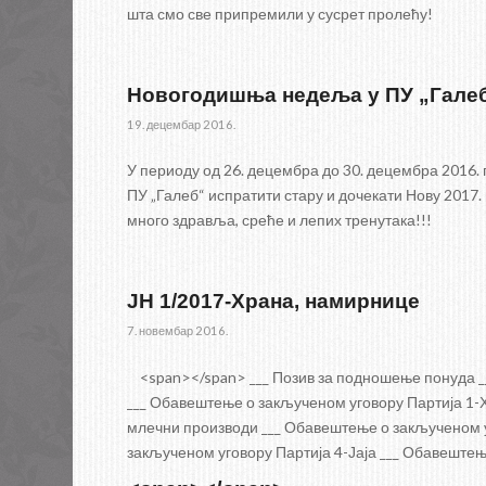
шта смо све припремили у сусрет пролећу!
Новогодишња недеља у ПУ „Гале
19. децембар 2016.
У периоду од 26. децембра до 30. децембра 2016.
ПУ „Галеб“ испратити стару и дочекати Нову 2017.
много здравља, среће и лепих тренутака!!!
JН 1/2017-Храна, намирнице
7. новембар 2016.
<span></span> ___ Позив за подношење понуда __
___ Обавештење о закљученом уговору Партија 1-
млечни производи ___ Обавештење о закљученом 
закљученом уговору Партија 4-Јаја ___ Обавештењ