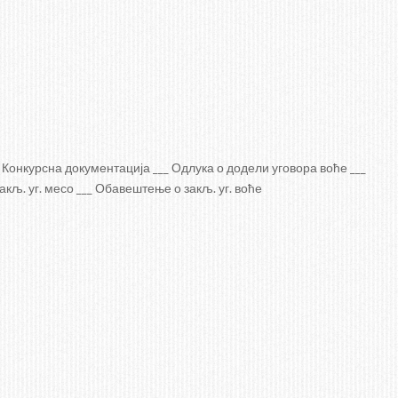
Конкурсна документација ___ Одлука о додели уговора воће ___
кљ. уг. месо ___ Обавештење о закљ. уг. воће