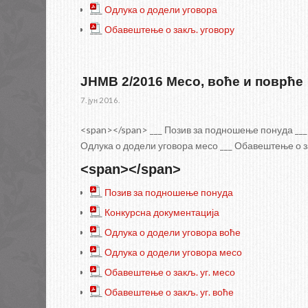
___
Одлука о додели уговора
___
Обавештење о закљ. уговору
ЈНМВ 2/2016 Месо, воће и поврће
7. јун 2016.
<span></span> ___ Позив за подношење понуда ___ 
Одлука о додели уговора месо ___ Обавештење о за
<span></span>
___
Позив за подношење понуда
___
Конкурсна документација
___
Одлука о додели уговора воће
___
Одлука о додели уговора месо
___
Обавештење о закљ. уг. месо
___
Обавештење о закљ. уг. воће