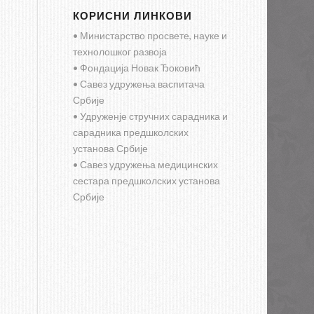
КОРИСНИ ЛИНКОВИ
• Министарство просвете, науке и
технолошког развоја
• Фондација Новак Ђоковић
• Савез удружења васпитача
Србије
• Удруженје стручних сарадника и
сарадника предшколских
установа Србије
• Савез удружења медицинских
сестара предшколских установа
Србије