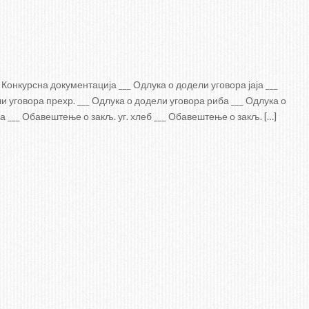
Конкурсна документација ___ Одлука о додели уговора јаја ___
и уговора прехр. ___ Одлука о додели уговора риба ___ Одлука о
ја ___ Обавештење о закљ. уг. хлеб ___ Обавештење о закљ. […]