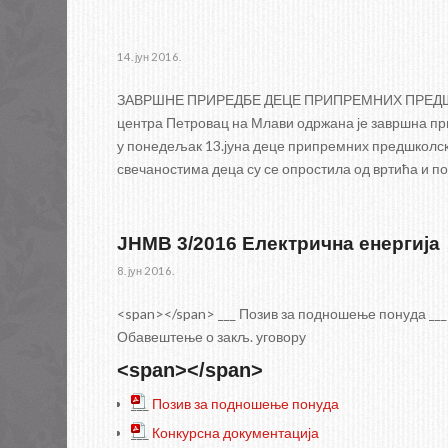
14. јун 2016.
ЗАВРШНЕ ПРИРЕДБЕ ДЕЦЕ ПРИПРЕМНИХ ПРЕДШКОЛС
центра Петровац на Млави одржана је завршна пр
у понедељак 13.јуна деце припремних предшколск
свечаностима деца су се опростила од вртића и 
ЈНМВ 3/2016 Електрична енергија
8. јун 2016.
<span></span> ___ Позив за подношење понуда ___ 
Обавештење о закљ. уговору
<span></span>
___
Позив за подношење понуда
___
Конкурсна документација