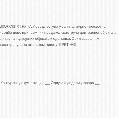
КИХ ГРУПА У среду 08.јуна у сали Културно-просветног
иредба деце припремних предшколских група централног објекта, а
их група издвојених објеката и одељења. Овим завршним
полако кренула ка школском животу. СРЕЋНО!
Конкурсна документација ___ Одлука о додели уговора ___