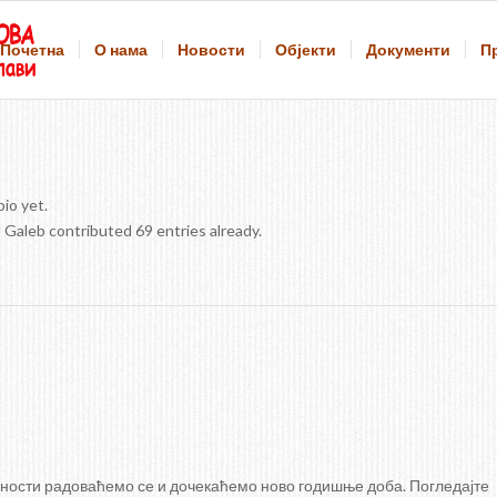
Почетна
О нама
Новости
Објекти
Документи
П
bio yet.
 Galeb
contributed 69 entries already.
тивности радоваћемо се и дочекаћемо ново годишње доба. Погледајте