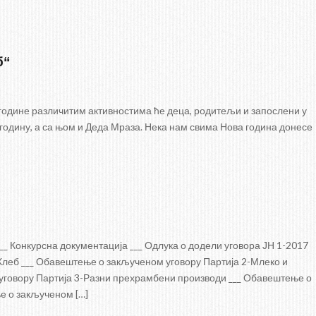
б“
 године различитим активностима ће деца, родитељи и запослени у
 годину, а са њом и Деда Мраза. Нека нам свима Нова година донесе
_ Конкурсна документација ___ Одлука о додели уговора ЈН 1-2017
Хлеб ___ Обавештење о закљученом уговору Партија 2-Млеко и
уговору Партија 3-Разни прехрамбени производи ___ Обавештење о
е о закљученом […]