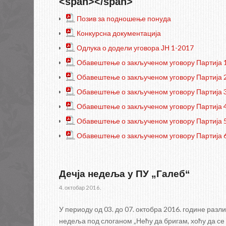
<span></span>
___
Позив за подношење понуда
___
Конкурсна документација
___
Одлука о додели уговора ЈН 1-2017
___
Обавештење о закљученом уговору Партија 
___
Обавештење о закљученом уговору Партија 
___
Обавештење о закљученом уговору Партија 
___
Обавештење о закљученом уговору Партија 4
___
Обавештење о закљученом уговору Партија 
___
Обавештење о закљученом уговору Партија 
Дечја недеља у ПУ „Галеб“
4. октобар 2016.
У периоду од 03. до 07. октобра 2016. године ра
недеља под слоганом „Нећу да бригам, хоћу да се