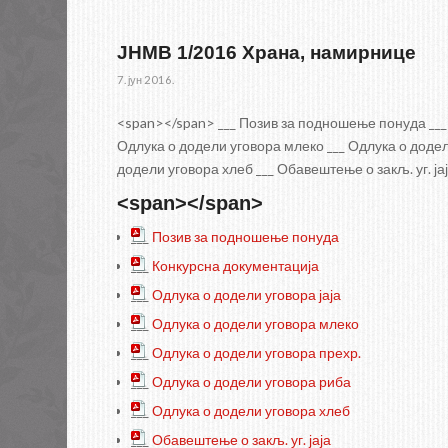
ЈНМВ 1/2016 Храна, намирнице
7. јун 2016.
<span></span> ___ Позив за подношење понуда ___ 
Одлука о додели уговора млеко ___ Одлука о додел
додели уговора хлеб ___ Обавештење о закљ. уг. ја
<span></span>
___
Позив за подношење понуда
___
Конкурсна документација
___
Одлука о додели уговора јаја
___
Одлука о додели уговора млеко
___
Одлука о додели уговора прехр.
___
Одлука о додели уговора риба
___
Одлука о додели уговора хлеб
___
Обавештење о закљ. уг. јаја