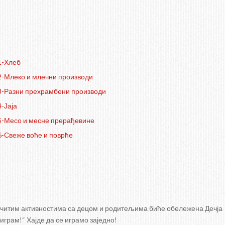
1-Хлеб
2-Млеко и млечни производи
3-Разни прехрамбени производи
-Јаја
5-Месо и месне прерађевине
6-Свеже воће и поврће
зличитим активностима са децом и родитељима биће обележена Дечја
 играм!“ Хајде да се играмо заједно!