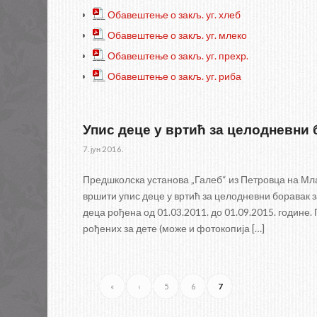
___
Обавештење о закљ. уг. хлеб
___
Обавештење о закљ. уг. млеко
___
Обавештење о закљ. уг. прехр.
___
Обавештење о закљ. уг. риба
Упис деце у вртић за целодневни 
7. јун 2016.
Предшколска установа „Галеб“ из Петровца на Мла
вршити упис деце у вртић за целодневни боравак з
деца рођена од 01.03.2011. до 01.09.2015. год
рођених за дете (може и фотокопија […]
«
‹
5
6
7