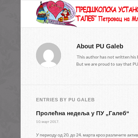
About
PU Galeb
This author has not written his 
But we are proud to say that
PU
ENTRIES BY PU GALEB
Пролећна недеља у ПУ „Галеб“
10. март 2017.
У периоду од 20. до 24. марта кроз различите ак