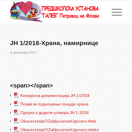
JН 1/2018-Храна, намирнице
8. децембар 2017.
<span></span>
___
Конкурсна документација ЈН 1/2018
___
Позив за подношење понуда-храна
___
Одлука о додели уговора ЈН 1-2018
___
ObavestenjeOZakljucenomUgovoru hleb
___
ObavestenjeOZakljucenomUgovoru mleko