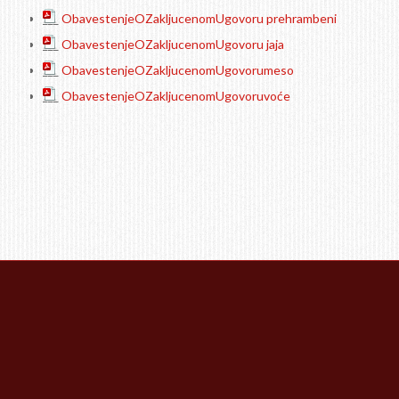
___
ObavestenjeOZakljucenomUgovoru prehrambeni
___
ObavestenjeOZakljucenomUgovoru jaja
___
ObavestenjeOZakljucenomUgovorumeso
___
ObavestenjeOZakljucenomUgovoruvoće