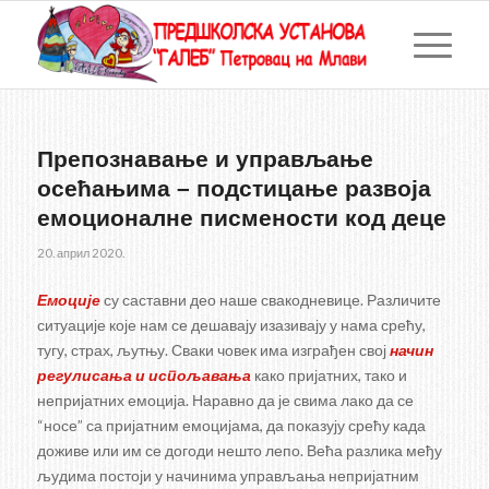
Препознавање и управљање
осећањима – подстицање развоја
емоционалне писмености код деце
20. април 2020.
Емоције
су саставни део наше свакодневице. Различите
ситуације које нам се дешавају изазивају у нама срећу,
тугу, страх, љутњу. Сваки човек има изграђен свој
начин
регулисања и испољавања
како пријатних, тако и
непријатних емоција. Наравно да је свима лако да се
“носе” са пријатним емоцијама, да показују срећу када
доживе или им се догоди нешто лепо. Већа разлика међу
људима постоји у начинима управљања непријатним