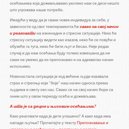
осећањима која доживљавамо уколико нам се деси нешто
што угрожава наше потребе.
Имајући у виду да је сваки човек индивидуа за себе, у
зависности од свог темперамента ће
свако на свој начин
и реаговати
на изненадне и стресне ситуације. Неко ће
стресну ситуацију видети као изазов, неко ће се повући и
обузеће га туга, неко ће бити љут и бесан. Није редак
случај и да нам осећања буду толико измешана да ни
сами не умемо да их препознамо и на адекватан начин
испољимо.
Новонастала ситуација је код већине људи изазвала
страх и стрепњу који “боје” наш начин односа према
људима и свету око нас. Свако се на свој начин бори са
оним што у овом периоду осећа и доживљава.
А шта је са децом и њиховим осећањима?
Како реаговати када је дете улашено? А како када има
нападе љутње? Прочитајте у тексту
Препознавање и