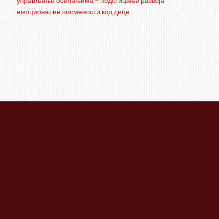
управљање осећањима – подстицање развоја
емоционалне писмености код деце