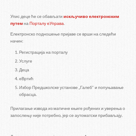
Упис деце ће се обављати
искључиво електронским
путем
на
Порталу еУправа
.
Електронско подношење пријаве се врши на следећи
начин:
Регистрација на порталу
Услуге
Деца
еВртић
Избор Предшколске установе „Галеб“ и попуњавање
обрасца.
Прилагање извода из матичне књиге рођених и уверења о
запослењу није потребно, јер се аутоматски прибављају.