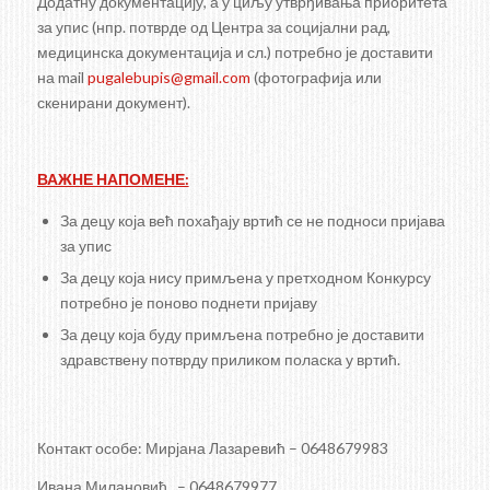
Додатну документацију, а у циљу утврђивања приоритета
за упис (нпр. потврде од Центра за социјални рад,
медицинска документација и сл.) потребно је доставити
на mail
pugalebupis@gmail.com
(фотографија или
скенирани документ).
ВАЖНЕ НАПОМЕНЕ:
За децу која већ похађају вртић се не подноси пријава
за упис
За децу која нису примљена у претходном Конкурсу
потребно је поново поднети пријаву
За децу која буду примљена потребно је доставити
здравствену потврду приликом поласка у вртић.
Контакт особе: Мирјана Лазаревић – 0648679983
Ивана Милановић – 0648679977