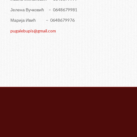
Јелена Вучковић – 0648679981
Марија Ивић – 0648679976
pugalebupis@gmail.com