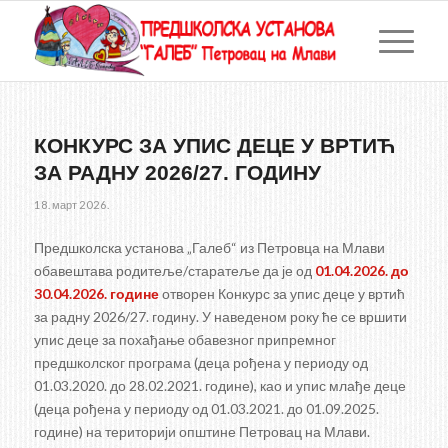
КОНКУРС ЗА УПИС ДЕЦЕ У ВРТИЋ
ЗА РАДНУ 2026/27. ГОДИНУ
18. март 2026.
Предшколска установа „Галеб“ из Петровца на Млави
обавештава родитеље/старатеље да је од
01.04.2026. до
30.04.2026. године
отворен Конкурс за упис деце у вртић
за радну 2026/27. годину. У наведеном року ће се вршити
упис деце за похађање обавезног припремног
предшколског програма (деца рођена у периоду од
01.03.2020. до 28.02.2021. године), као и упис млађе деце
(деца рођена у периоду од 01.03.2021. до 01.09.2025.
године) на територији општине Петровац на Млави.