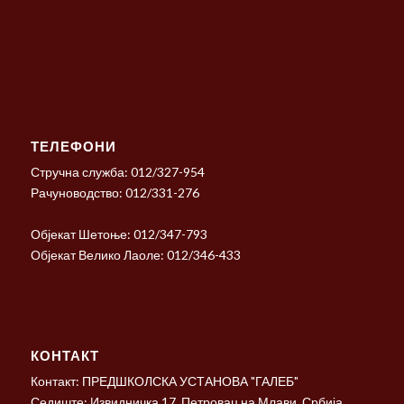
ТЕЛЕФОНИ
Стручна служба: 012/327-954
Рачуноводство: 012/331-276
Објекат Шетоње: 012/347-793
Објекат Велико Лаоле: 012/346-433
КОНТАКТ
Контакт: ПРЕДШКОЛСКА УСТАНОВА "ГАЛЕБ"
Седиште: Извидничка 17, Петровац на Млави, Србија